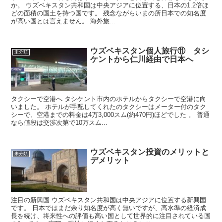
か。 ウズベキスタン共和国は中央アジアに位置する、日本の1.2倍ほ
どの面積の国土を持つ国です。 残念ながらいまの所日本での知名度
が高い国とは言えません。 海外旅...
ウズベキスタン個人旅行⑪ タシ
未分類
ケントから仁川経由で日本へ
タクシーで空港へ タシケント市内のホテルからタクシーで空港に向
いました。 ホテルが手配してくれたのタクシーはメーター付のタク
シーで、空港までの料金は4万3,000スム(約470円)ほどでした 。 普通
なら値段は交渉次第で10万スム...
ウズベキスタン投資のメリットと
未分類
デメリット
注目の新興国 ウズベキスタン共和国は中央アジアに位置する新興国
です。 日本ではまだ余り知名度が高く無いですが、高水準の経済成
長を続け、将来性への評価も高い国として世界的に注目されている国