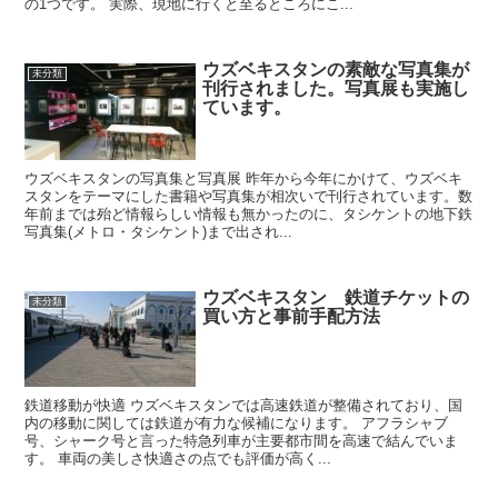
の1つです。 実際、現地に行くと至るところにこ...
ウズベキスタンの素敵な写真集が
未分類
刊行されました。写真展も実施し
ています。
ウズベキスタンの写真集と写真展 昨年から今年にかけて、ウズベキ
スタンをテーマにした書籍や写真集が相次いで刊行されています。数
年前までは殆ど情報らしい情報も無かったのに、タシケントの地下鉄
写真集(メトロ・タシケント)まで出され...
ウズベキスタン 鉄道チケットの
未分類
買い方と事前手配方法
鉄道移動が快適 ウズベキスタンでは高速鉄道が整備されており、国
内の移動に関しては鉄道が有力な候補になります。 アフラシャブ
号、シャーク号と言った特急列車が主要都市間を高速で結んでいま
す。 車両の美しさ快適さの点でも評価が高く...