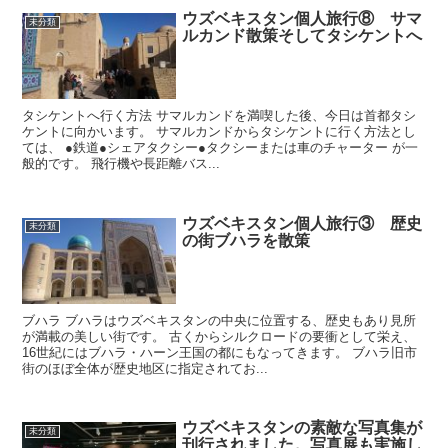
ウズベキスタン個人旅行⑧ サマ
未分類
ルカンド散策そしてタシケントへ
タシケントへ行く方法 サマルカンドを満喫した後、今日は首都タシ
ケントに向かいます。 サマルカンドからタシケントに行く方法とし
ては、 ●鉄道●シェアタクシー●タクシーまたは車のチャーター が一
般的です。 飛行機や長距離バス...
ウズベキスタン個人旅行③ 歴史
未分類
の街ブハラを散策
ブハラ ブハラはウズベキスタンの中央に位置する、歴史もあり見所
が満載の美しい街です。 古くからシルクロードの要衝として栄え、
16世紀にはブハラ・ハーン王国の都にもなってきます。 ブハラ旧市
街のほぼ全体が歴史地区に指定されてお...
ウズベキスタンの素敵な写真集が
未分類
刊行されました。写真展も実施し