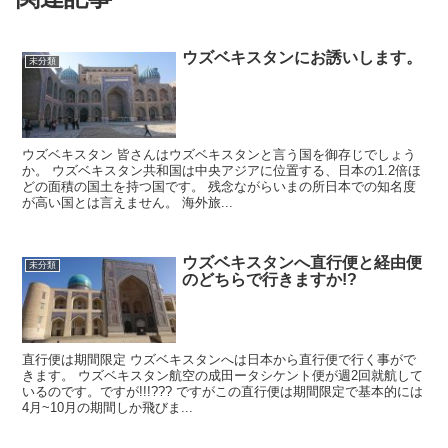
ウズベキスタンにお誘いします。
未分類
ウズベキスタン 皆さんはウズベキスタンと言う国を御存じでしょう
か。 ウズベキスタン共和国は中央アジアに位置する、日本の1.2倍ほ
どの面積の国土を持つ国です。 残念ながらいまの所日本での知名度
が高い国とは言えません。 海外旅...
ウズベキスタンへ直行便と経由便
未分類
のどちらで行きますか!?
直行便は期間限定 ウズベキスタンへは日本から直行便で行く事がで
きます。 ウズベキスタン航空の成田ータシケント便が週2回就航して
いるのです。ですが!!!??? ですがこの直行便は期間限定で基本的には
4月~10月の期間しか飛びま...